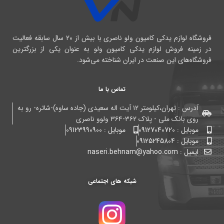
فروشگاه لوازم یدکی کامیون ولو ناصری با بیش از ۲۰ سال سابقه فعالیت
در زمینه فروش لوازم یدکی کامیون ولو به عنوان یکی از بزرگترین
فروشگاه‌های این صنعت در ایران شناخته می‌شود.
تماس با ما
آدرس : تهران،کیلومتر ۱۲ آیت اله سعیدی (جاده ساوه)-شاتره- رو به
روی بانک ملی - پلاک ۳۶۲-۳۶۴ ولوو ناصری
موبایل : 09127040720
موبایل : 09123990900
موبایل : 09125245804
ایمیل : naseri.behnam@yahoo.com
شبکه های اجتماعی