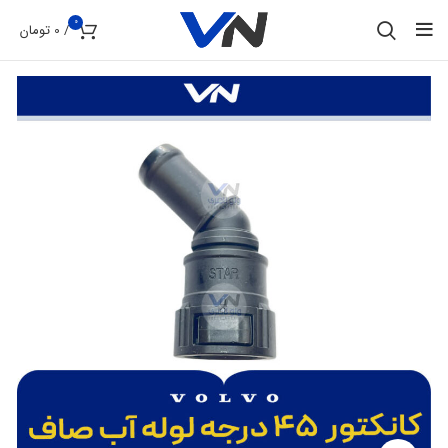
0
/
0
تومان