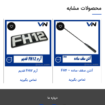
محصولات مشابه
آنتن سقف ساده – FH4
آرم FH12 قدیم
تماس بگیرید
تماس بگیرید
درباره ما