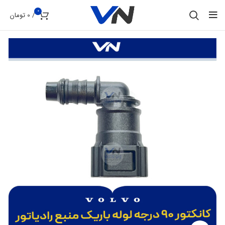
0
/
0
تومان