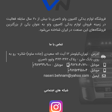
فروشگاه لوازم یدکی کامیون ولو ناصری با بیش از ۲۰ سال سابقه فعالیت
در زمینه فروش لوازم یدکی کامیون ولو به عنوان یکی از بزرگترین
فروشگاه‌های این صنعت در ایران شناخته می‌شود.
تماس با ما
آدرس : تهران،کیلومتر ۱۲ آیت اله سعیدی (جاده ساوه)-شاتره- رو به
روی بانک ملی - پلاک ۳۶۲-۳۶۴ ولوو ناصری
موبایل : 09127040720
موبایل : 09123990900
موبایل : 09125245804
ایمیل : naseri.behnam@yahoo.com
شبکه های اجتماعی