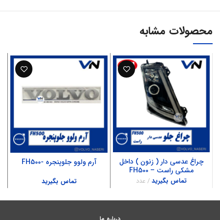
محصولات مشابه
چراغ عدسی دار ( زنون ) داخل
آرم ولوو جلوپنجره -FH500
مشکی راست – FH500
تماس بگیرید
عدد
تماس بگیرید
درباره ما