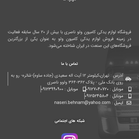
فروشگاه لوازم یدکی کامیون ولو ناصری با بیش از ۲۰ سال سابقه فعالیت
در زمینه فروش لوازم یدکی کامیون ولو به عنوان یکی از بزرگترین
فروشگاه‌های این صنعت در ایران شناخته می‌شود.
تماس با ما
آدرس : تهران،کیلومتر ۱۲ آیت اله سعیدی (جاده ساوه)-شاتره- رو به
روی بانک ملی - پلاک ۳۶۲-۳۶۴ ولوو ناصری
موبایل : 09127040720
موبایل : 09123990900
موبایل : 09125245804
ایمیل : naseri.behnam@yahoo.com
شبکه های اجتماعی