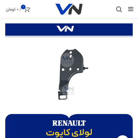
0
/
0
تومان