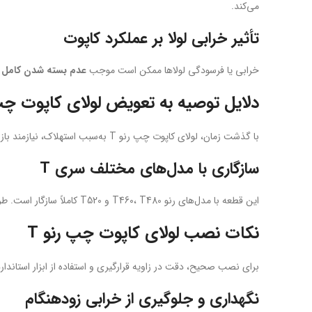
می‌کند.
تأثیر خرابی لولا بر عملکرد کاپوت
خرابی یا فرسودگی لولاها ممکن است موجب
عدم بسته شدن کامل 
دلایل توصیه به تعویض لولای کاپوت چپ 
با گذشت زمان، لولای کاپوت چپ رنو T به‌سبب استهلاک، نیازمند بازبینی یا تعویض است. این کار علاوه بر افزایش ایمنی، از فشار اضافی بر مکانیزم قفل مرکزی نیز جلوگیری می‌کند.
سازگاری با مدل‌های مختلف سری T
این قطعه با مدل‌های رنو T460، T480 و T520 کاملاً سازگار است. طراحی مهندسی آن باعث نصب آسان بدون نیاز به تغییر در پیچ‌ها و اتصالات می‌شود.
نکات نصب لولای کاپوت چپ رنو T
برای نصب صحیح، دقت در زاویه قرارگیری و استفاده از ابزار استاندارد
نگهداری و جلوگیری از خرابی زودهنگام