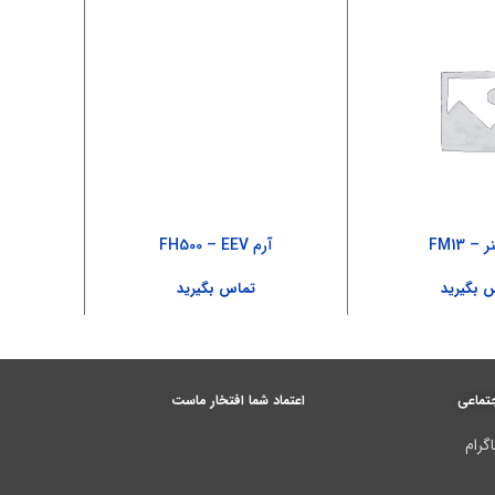
– FM13
آرم FH500 – EEV
 بگیرید
تماس بگیرید
تماعی
اعتماد شما افتخار ماست
گرام