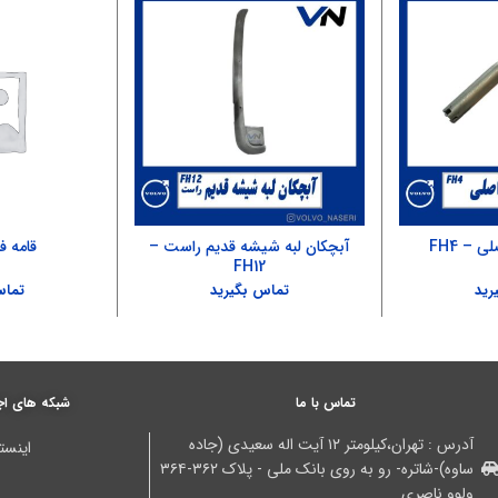
 – FH4
آبچکان لبه شیشه قدیم راست –
قامه فنر 
FH12
رید
تماس بگیرید
تماس
تماس با ما
شبکه های اج
آدرس : تهران،کیلومتر ۱۲ آیت اله سعیدی (جاده
اینستا
ساوه)-شاتره- رو به روی بانک ملی - پلاک ۳۶۲-۳۶۴
ولوو ناصری