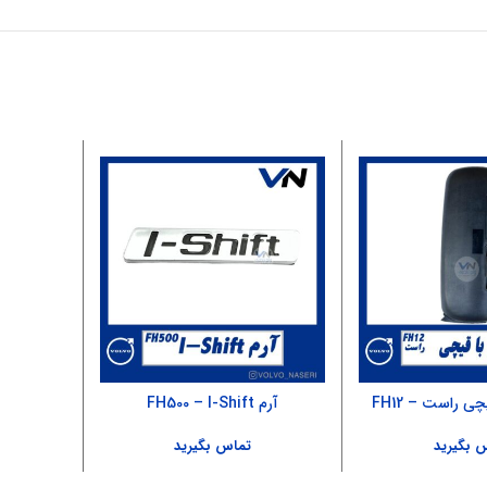
چی راست – FH12
آرم FH500 – I-Shift
آینه آفتا
 بگیرید
تماس بگیرید