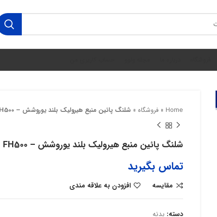
فروشگاه
درباره ما
مجله ولوو
حساب کاربری من
Home
»
فروشگاه
»
شلنگ پائين منبع هیرولیک بلند یوروشش – FH500
شلنگ پائين منبع هیرولیک بلند یوروشش – FH500
تماس بگیرید
مقایسه
افزودن به علاقه مندی
دسته:
بدنه