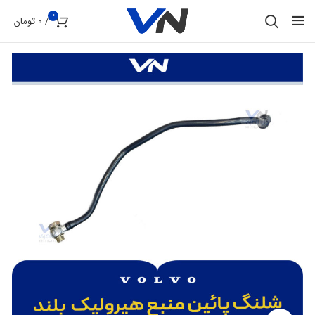
0
/
0
تومان