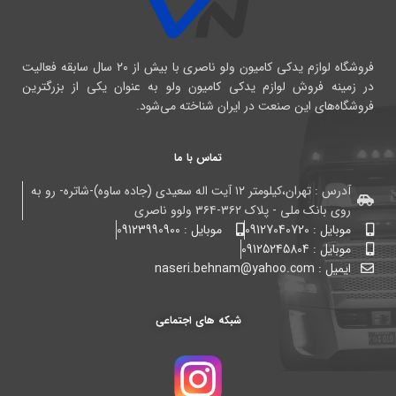
فروشگاه لوازم یدکی کامیون ولو ناصری با بیش از ۲۰ سال سابقه فعالیت
در زمینه فروش لوازم یدکی کامیون ولو به عنوان یکی از بزرگترین
فروشگاه‌های این صنعت در ایران شناخته می‌شود.
تماس با ما
آدرس : تهران،کیلومتر ۱۲ آیت اله سعیدی (جاده ساوه)-شاتره- رو به
روی بانک ملی - پلاک ۳۶۲-۳۶۴ ولوو ناصری
موبایل : 09127040720
موبایل : 09123990900
موبایل : 09125245804
ایمیل : naseri.behnam@yahoo.com
شبکه های اجتماعی