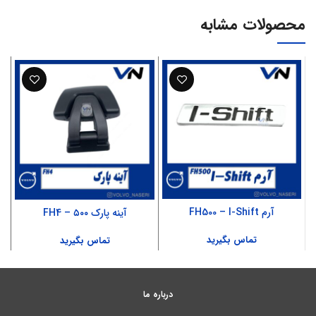
محصولات مشابه
آرم FH500 – I-Shift
آینه پارک ۵۰۰ – FH4
تماس بگیرید
تماس بگیرید
درباره ما