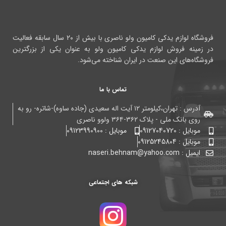
فروشگاه لوازم یدکی کامیون ولو ناصری با بیش از ۲۰ سال سابقه فعالیت
در زمینه فروش لوازم یدکی کامیون ولو به عنوان یکی از بزرگترین
فروشگاه‌های این صنعت در ایران شناخته می‌شود.
تماس با ما
آدرس : تهران،کیلومتر ۱۲ آیت اله سعیدی (جاده ساوه)-شاتره- رو به
روی بانک ملی - پلاک ۳۶۲-۳۶۴ ولوو ناصری
موبایل : 09127040720
موبایل : 09123990900
موبایل : 09125245804
ایمیل : naseri.behnam@yahoo.com
شبکه های اجتماعی