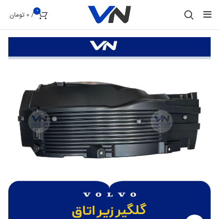
0
/
0
تومان