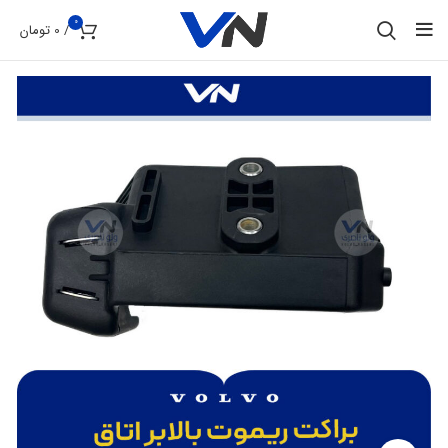
0
/
0
تومان