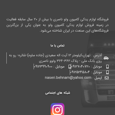
فروشگاه لوازم یدکی کامیون ولو ناصری با بیش از ۲۰ سال سابقه فعالیت
در زمینه فروش لوازم یدکی کامیون ولو به عنوان یکی از بزرگترین
فروشگاه‌های این صنعت در ایران شناخته می‌شود.
تماس با ما
آدرس : تهران،کیلومتر ۱۲ آیت اله سعیدی (جاده ساوه)-شاتره- رو به
روی بانک ملی - پلاک ۳۶۲-۳۶۴ ولوو ناصری
موبایل : 09127040720
موبایل : 09123990900
موبایل : 09125245804
ایمیل : naseri.behnam@yahoo.com
شبکه های اجتماعی