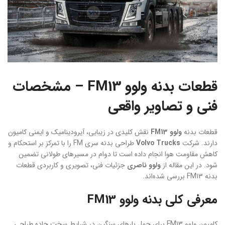
قطعات بدنه ولوو FM13 – مشخصات
فنی و تصاویر واقعی
قطعات بدنه
ولوو FM13
نقش کلیدی در زیبایی، آیرودینامیک و ایمنی کامیون
دارند. شرکت
Volvo Trucks
طراحی بدنه سری FM را با تمرکز بر استحکام و
کاهش مقاومت هوا انجام داده است تا دوام در مسیرهای طولانی تضمین
شود. در این مقاله از
ولوو ناصری
جزئیات فنی، تصویری و کاربردی قطعات
بدنه FM13 بررسی شده‌اند.
معرفی کلی بدنه ولوو FM13
کامیون ولوو FM13 برای حمل بارهای سنگین در شرایط سخت جاده طراحی