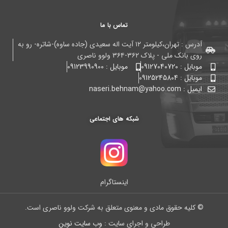
تماس با ما
آدرس : تهران،کیلومتر ۱۲ آیت اله سعیدی (جاده ساوه)-شاتره- رو به
روی بانک ملی - پلاک ۳۶۲-۳۶۴ ولوو ناصری
موبایل : 09127040720
موبایل : 09123990900
موبایل : 09125245804
ایمیل : naseri.behnam@yahoo.com
شبکه های اجتماعی
اینستاگرام
© کلیه حقوق مادی و معنوی متعلق به شرکت ولوو ناصری است.
طراحی و اجرای سایت :
وب سایت نوین