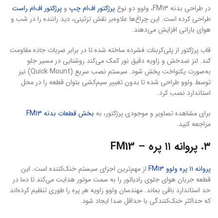
در طراحی بدنه FM13، ولوو دو نوع
پرژکتور اف‌ام چپ
و
پرژکتور اف‌ام راست
طراحی کرده است. این چراغ‌ها علاوه‌بر نقش تزئینی، دید راننده را در شب و
هوای بارانی افزایش می‌دهند.
قاب پرژکتور از پلی‌کربنات فشرده ساخته شده تا در برابر ضربات جاده مقاومت
کند. لنز ضدخش و زاویه دقیق نور کمک می‌کند روشنایی در مسیر جلو
به‌صورت یکنواخت پخش شود. سیستم نصب سریع (Quick Mount) نیز
توسط ولوو طراحی شده تا بدون تغییر سیم‌کشی بتوان قطعه را در محل
استاندارد نصب کرد.
برای مشاهده تصاویر و موجودی پرژکتور، به
بخش قطعات بدنه FM13
مراجعه کنید.
۳. پروانه ۱۱ پره – FM13
پروانه ۱۱ پره ولوو FM13
از مهم‌ترین اجزای سیستم خنک‌کننده است. این
قطعه جریان هوای جلوی رادیاتور را به سمت موتور هدایت می‌کند تا دما در
حد استاندارد باقی بماند. مهندسان ولوو زاویه هر پره را طوری تنظیم کرده‌اند
که حداکثر خنک‌کنندگی با حداقل صدا ایجاد شود.