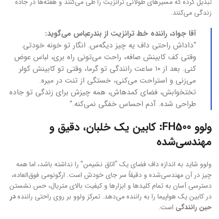
تبدیل کرده که مسیرهای طولانی ترانزیت را طی می‌کنند و هفته‌ها در جاده
زندگی می‌کنند.
آقا جواد، راننده خط ترانزیت از بندرعباس می‌گوید:
“داداش راحتی داف یه چیز دیگه‌س. انگار تو خونه خودتی.
وقتی کف کابینش صافه، راحت می‌تونی راه بری، لباس عوض
کنی. بعد از ۱۰ ساعت رانندگی تو گرما، وقتی تو کابینش کولر
می‌زنی و استراحت می‌کنی، خستگی از تنت در میره.
تختخوابش، فضای کمدهاش، همه چیزش برای زندگی تو جاده
طراحی شده. آدم احساس خفگی نمی‌کنه.”
ولوو FH500: کابین یک خلبان، دقیق و
مهندسی‌شده
ولوو شاید به اندازه داف فضای یک “اتاق نشیمن” را نداشته باشد، اما همه
چیز در آن مهندسی‌شده و دقیقاً سر جای خودش است. ارگونومی فوق‌العاده،
دسترسی آسان به تمام کلیدها و ابزارها و کیفیت بالای متریال، حس نشستن
در کابین یک هواپیما را به راننده می‌دهد. تمرکز ولوو بر روی راحتی راننده
در
حین رانندگی
است.