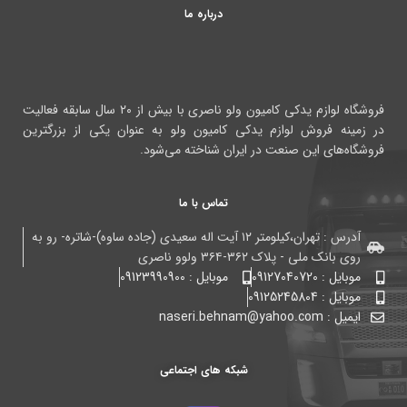
درباره ما
فروشگاه لوازم یدکی کامیون ولو ناصری با بیش از ۲۰ سال سابقه فعالیت
در زمینه فروش لوازم یدکی کامیون ولو به عنوان یکی از بزرگترین
فروشگاه‌های این صنعت در ایران شناخته می‌شود.
تماس با ما
آدرس : تهران،کیلومتر ۱۲ آیت اله سعیدی (جاده ساوه)-شاتره- رو به
روی بانک ملی - پلاک ۳۶۲-۳۶۴ ولوو ناصری
موبایل : 09127040720
موبایل : 09123990900
موبایل : 09125245804
ایمیل : naseri.behnam@yahoo.com
شبکه های اجتماعی