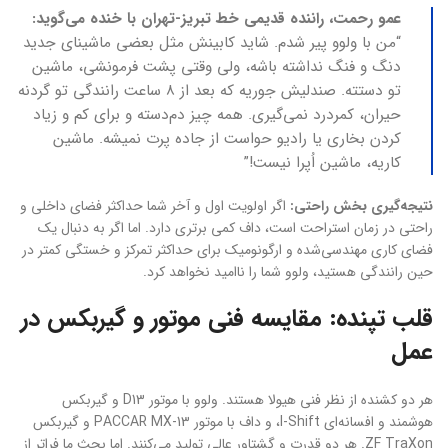
عمو رحمت، راننده قدیمی خط تبریز-تهران با خنده می‌گوید:
“من با ولوو پیر شدم. شاید کابینش مثل بعضی ماشینای جدید
دنگ و فنگ نداشته باشه، ولی وقتی پشت فرمونشی، ماشین
تو دستته. صندلیش جوریه که بعد از ۸ ساعت رانندگی تو گردنه
حیران، کمردرد نمی‌گیری. همه چیز دم‌دسته و برای کم و زیاد
کردن بخاری یا رادیو حواست از جاده پرت نمیشه. ماشین
کاریه، ماشین اُپرا نیست!”
نتیجه‌گیری بخش راحتی:
اگر اولویت اول و آخر شما حداکثر فضای داخلی و
راحتی در زمان استراحت است، داف کمی برتری دارد. اما اگر به دنبال یک
فضای کاری مهندسی‌شده و ارگونومیک برای حداکثر تمرکز و خستگی کمتر در
حین رانندگی هستید، ولوو شما را ناامید نخواهد کرد.
قلب تپنده: مقایسه فنی موتور و گیربکس در
عمل
هر دو کشنده از نظر فنی هیولا هستند. ولوو با موتور D13 و گیربکس
هوشمند و افسانه‌ای I-Shift، و داف با موتور PACCAR MX-13 و گیربکس
ZF TraXon. هر دو قدرت و گشتاور عالی تولید می‌کنند. اما بحث ما فراتر از