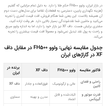
در بازار ایران، ولوو FH500 حکم طلا را دارد. به دلیل تمام مزایایی که گفتیم
(هزینه نگهداری پایین، دسترسی به قطعات)، تقاضا برای مدل‌های دست دوم
آن همیشه بالاست. این یعنی شما هنگام فروش، افت قیمت کمتری را تجربه
می‌کنید و ماشین شما نقدشوندگی بسیار بالایی دارد. هر وقت اراده کنید،
مشتری برایش هست. داف XF نیز بازار خود را دارد، اما به اندازه ولوو سریع
و راحت به پول نقد تبدیل نمی‌شود و معمولاً افت قیمت بیشتری را تجربه
می‌کند.
جدول مقایسه نهایی: ولوو FH500 در مقابل داف
XF در گاراژهای ایران
برنده در
فاکتور مقایسه
ولوو FH500
داف XF
ایران
راحتی و فضای
عالی و ارگونومیک
فوق‌العاده و جادار
داف XF
کابین
قدرت موتور و
اثبات‌شده و قابل
مدرن و بهینه
مساوی
گیربکس
اعتماد