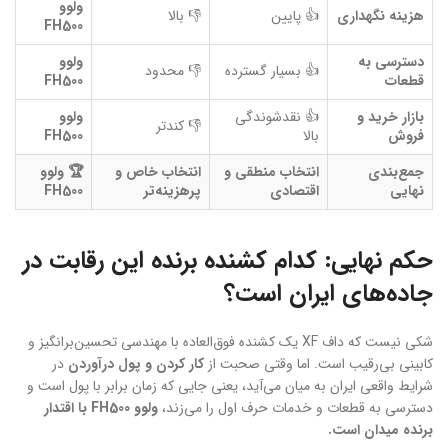
ولوو
هزینه نگهداری
👍 پایین
👎 بالا
FH500
دسترسی به
ولوو
👍 بسیار گسترده
👎 محدود
قطعات
FH500
بازار خرید و
👍 نقدشوندگی
ولوو
👎 کندتر
فروش
بالا
FH500
جمع‌بندی
انتخاب منطقی و
انتخاب خاص و
🏆 ولوو
نهایی
اقتصادی
پرهزینه‌تر
FH500
حکم نهایی: کدام کشنده برنده این رقابت در
جاده‌های ایران است؟
شکی نیست که داف XF یک کشنده فوق‌العاده با مهندسی تحسین‌برانگیز و
کابینی بی‌رقیب است. اما وقتی صحبت از
کار کردن و پول درآوردن
در
شرایط واقعی ایران به میان می‌آید، یعنی جایی که زمان برابر با پول است و
دسترسی به قطعات و خدمات حرف اول را می‌زند،
ولوو FH500 با اقتدار
برنده میدان است.