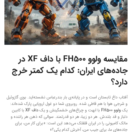
مقایسه ولوو FH500 با داف XF در
جاده‌های ایران: کدام یک کمتر خرج
دارد؟
آفتاب داغ تابستان است و در پایانه‌ی بار بندرعباس نشسته‌اید. بوی گازوئیل
و شرجی هوا با هم قاطی شده. روبروی شما دو غول اروپایی پارک شده‌اند:
یک
ولوو FH500
با ابهت و چراغ‌های خشمگینش و یک
داف XF
با کابین
دلباز و قد بلندش. هر دو زیبا، هر دو قدرتمند. سوالی که ذهن هر راننده و
مالک کامیونی را در ایران قلقلک می‌دهد این است: «برای کار من، برای
جاده‌های ما، برای جیب من، آخرش کدام یکی؟»