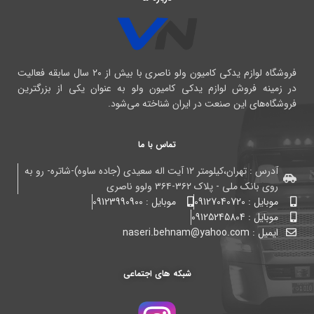
فروشگاه لوازم یدکی کامیون ولو ناصری با بیش از ۲۰ سال سابقه فعالیت
در زمینه فروش لوازم یدکی کامیون ولو به عنوان یکی از بزرگترین
فروشگاه‌های این صنعت در ایران شناخته می‌شود.
تماس با ما
آدرس : تهران،کیلومتر ۱۲ آیت اله سعیدی (جاده ساوه)-شاتره- رو به
روی بانک ملی - پلاک ۳۶۲-۳۶۴ ولوو ناصری
موبایل : 09127040720
موبایل : 09123990900
موبایل : 09125245804
ایمیل : naseri.behnam@yahoo.com
شبکه های اجتماعی