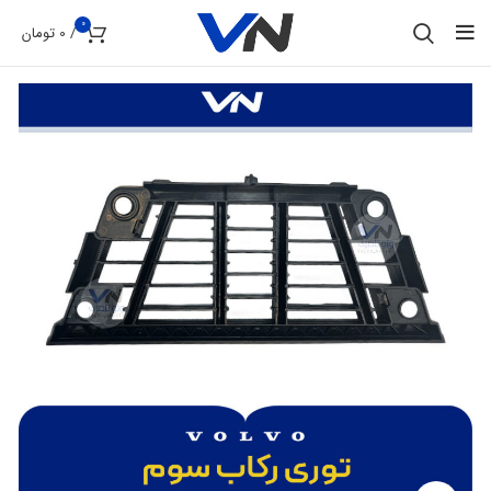
0
/
0
تومان