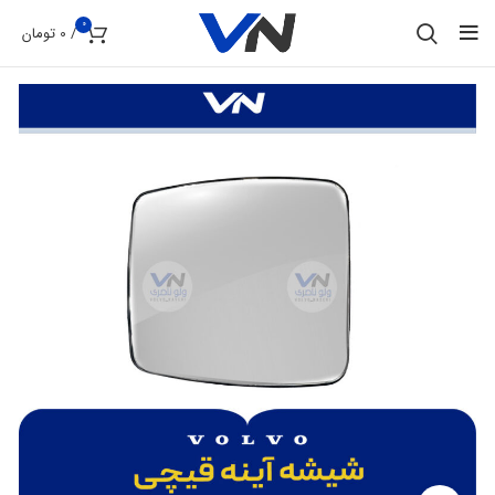
0
/
0
تومان