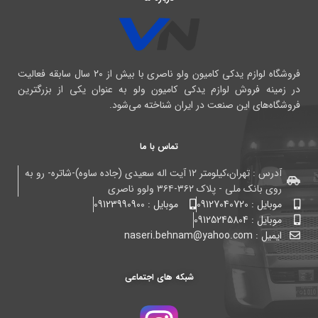
فروشگاه لوازم یدکی کامیون ولو ناصری با بیش از ۲۰ سال سابقه فعالیت
در زمینه فروش لوازم یدکی کامیون ولو به عنوان یکی از بزرگترین
فروشگاه‌های این صنعت در ایران شناخته می‌شود.
تماس با ما
آدرس : تهران،کیلومتر ۱۲ آیت اله سعیدی (جاده ساوه)-شاتره- رو به
روی بانک ملی - پلاک ۳۶۲-۳۶۴ ولوو ناصری
موبایل : 09127040720
موبایل : 09123990900
موبایل : 09125245804
ایمیل : naseri.behnam@yahoo.com
شبکه های اجتماعی