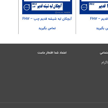
آبچکان لبه شیشه قدیم چپ – FH12
آرم EEV
 بگیرید
تماس بگیرید
تماعی
اعتماد شما افتخار ماست
گرام