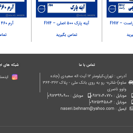
ست – FH12
آینه پارک ۵۰۰ اصلی – FH4
آرم ۴۶۰ قدیم – FH12
رید
تماس بگیرید
تماس
تماس با ما
شبکه های اج
آدرس : تهران،کیلومتر ۱۲ آیت اله سعیدی (جاده
اینستا
ساوه)-شاتره- رو به روی بانک ملی - پلاک ۳۶۲-۳۶۴
ولوو ناصری
موبایل : 09127040720
موبایل : 09123990900
موبایل : 09125245804
ایمیل : naseri.behnam@yahoo.com