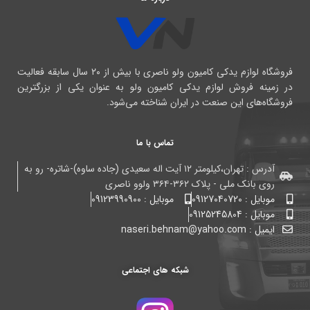
فروشگاه لوازم یدکی کامیون ولو ناصری با بیش از ۲۰ سال سابقه فعالیت
در زمینه فروش لوازم یدکی کامیون ولو به عنوان یکی از بزرگترین
فروشگاه‌های این صنعت در ایران شناخته می‌شود.
تماس با ما
آدرس : تهران،کیلومتر ۱۲ آیت اله سعیدی (جاده ساوه)-شاتره- رو به
روی بانک ملی - پلاک ۳۶۲-۳۶۴ ولوو ناصری
موبایل : 09127040720
موبایل : 09123990900
موبایل : 09125245804
ایمیل : naseri.behnam@yahoo.com
شبکه های اجتماعی