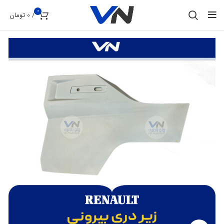
0
/
0
تومان