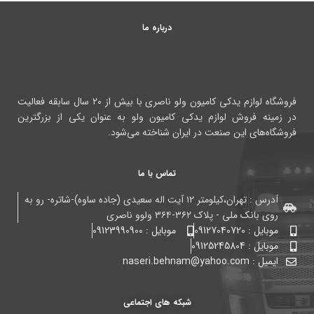
درباره ما
فروشگاه لوازم یدکی کامیون ولو ناصری با بیش از ۲۰ سال سابقه فعالیت
در زمینه فروش لوازم یدکی کامیون ولو به عنوان یکی از بزرگترین
فروشگاه‌های این صنعت در ایران شناخته می‌شود.
تماس با ما
آدرس : تهران،کیلومتر ۱۲ آیت اله سعیدی (جاده ساوه)-شاتره- رو به
روی بانک ملی - پلاک ۳۶۲-۳۶۴ ولوو ناصری
موبایل : 09127040720
موبایل : 09123990900
موبایل : 09125245804
ایمیل : naseri.behnam@yahoo.com
شبکه های اجتماعی