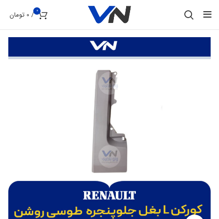
0
/
0
تومان