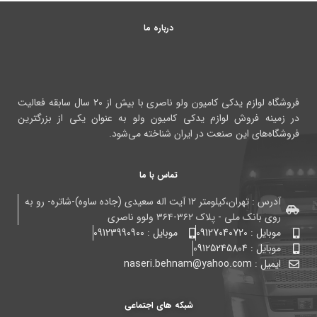
درباره ما
فروشگاه لوازم یدکی کامیون ولو ناصری با بیش از ۲۰ سال سابقه فعالیت
در زمینه فروش لوازم یدکی کامیون ولو به عنوان یکی از بزرگترین
فروشگاه‌های این صنعت در ایران شناخته می‌شود.
تماس با ما
آدرس : تهران،کیلومتر ۱۲ آیت اله سعیدی (جاده ساوه)-شاتره- رو به
روی بانک ملی - پلاک ۳۶۲-۳۶۴ ولوو ناصری
موبایل : 09127040720
موبایل : 09123990900
موبایل : 09125245804
ایمیل : naseri.behnam@yahoo.com
شبکه های اجتماعی