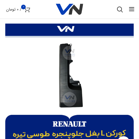
0
/
0
تومان