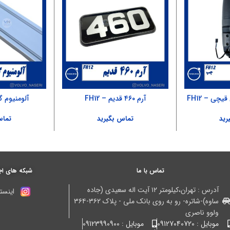
چی – FH12
آرم ۴۶۰ قدیم – FH12
آلومنیوم گارد ۵۰۰
رید
تماس بگیرید
تماس
تماس با ما
شبکه های اج
آدرس : تهران،کیلومتر ۱۲ آیت اله سعیدی (جاده
اینستا
ساوه)-شاتره- رو به روی بانک ملی - پلاک ۳۶۲-۳۶۴
ولوو ناصری
موبایل : 09127040720
موبایل : 09123990900