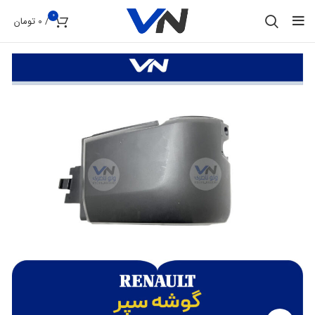
0
/
0
تومان