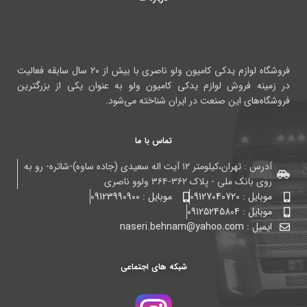
فروشگاه لوازم یدکی کامیون ولو ناصری با بیش از ۲۰ سال سابقه فعالیت
در زمینه فروش لوازم یدکی کامیون ولو به عنوان یکی از بزرگترین
فروشگاه‌های این صنعت در ایران شناخته می‌شود.
تماس با ما
آدرس : تهران،کیلومتر ۱۲ آیت اله سعیدی (جاده ساوه)-شاتره- رو به
روی بانک ملی - پلاک ۳۶۲-۳۶۴ ولوو ناصری
موبایل : 09127040720
موبایل : 09123990900
موبایل : 09125245804
ایمیل : naseri.behnam@yahoo.com
شبکه های اجتماعی