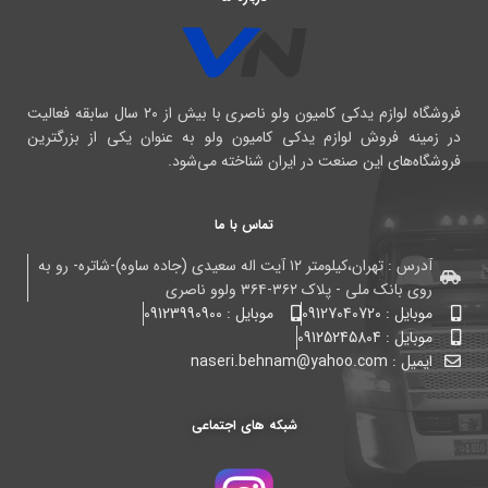
فروشگاه لوازم یدکی کامیون ولو ناصری با بیش از ۲۰ سال سابقه فعالیت
در زمینه فروش لوازم یدکی کامیون ولو به عنوان یکی از بزرگترین
فروشگاه‌های این صنعت در ایران شناخته می‌شود.
تماس با ما
آدرس : تهران،کیلومتر ۱۲ آیت اله سعیدی (جاده ساوه)-شاتره- رو به
روی بانک ملی - پلاک ۳۶۲-۳۶۴ ولوو ناصری
موبایل : 09127040720
موبایل : 09123990900
موبایل : 09125245804
ایمیل : naseri.behnam@yahoo.com
شبکه های اجتماعی