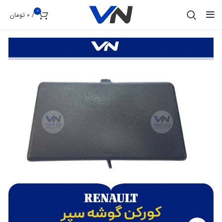
0
/
0
تومان