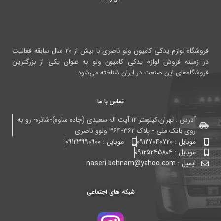
فروشگاه لوازم یدکی کامیون ولو ناصری با بیش از ۲۰ سال سابقه فعالیت
در زمینه فروش لوازم یدکی کامیون ولو به عنوان یکی از بزرگترین
فروشگاه‌های این صنعت در ایران شناخته می‌شود.
تماس با ما
آدرس : تهران،کیلومتر ۱۲ آیت اله سعیدی (جاده ساوه)-شاتره- رو به
روی بانک ملی - پلاک ۳۶۲-۳۶۴ ولوو ناصری
موبایل : 09127040720
موبایل : 09123990900
موبایل : 09125245804
ایمیل : naseri.behnam@yahoo.com
شبکه های اجتماعی