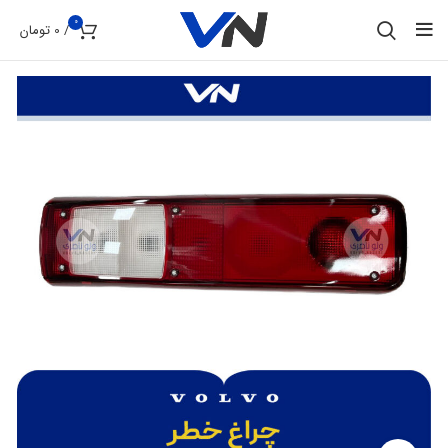
0
/
0
تومان