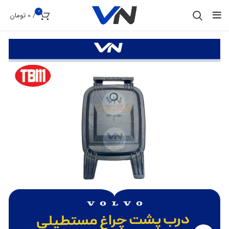
0
/
0
تومان