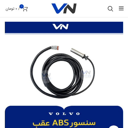
0
/
0
تومان