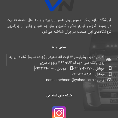
فروشگاه لوازم یدکی کامیون ولو ناصری با بیش از ۲۰ سال سابقه فعالیت
در زمینه فروش لوازم یدکی کامیون ولو به عنوان یکی از بزرگترین
فروشگاه‌های این صنعت در ایران شناخته می‌شود.
تماس با ما
آدرس : تهران،کیلومتر ۱۲ آیت اله سعیدی (جاده ساوه)-شاتره- رو به
روی بانک ملی - پلاک ۳۶۲-۳۶۴ ولوو ناصری
موبایل : 09127040720
موبایل : 09123990900
موبایل : 09125245804
ایمیل : naseri.behnam@yahoo.com
شبکه های اجتماعی