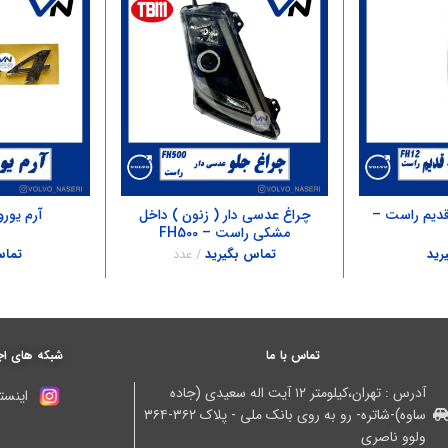
قدیم راست –
چراغ عدسی دار ( زنون ) داخل
آرم یورو ۴ – 500
مشکی راست – FH500
رید
تماس بگیرید
عدد
تماس
تماس با ما
شبکه های اج
آدرس : تهران،کیلومتر ۱۲ آیت اله سعیدی (جاده
اینستا
ساوه)-شاتره- رو به روی بانک ملی - پلاک ۳۶۲-۳۶۴
ولوو ناصری