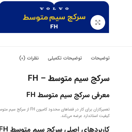
بزرگنمایی تصویر
توضیحات
توضیحات تکمیلی
نظرات (0)
سرکج سیم متوسط – FH
معرفی سرکج سیم متوسط FH
تعمیرکاران برای کار در فضاهای محدود کامیون FH از سرکج سیم متوسط FH استفاده می‌کنند. این ابزار با زاویهٔ متوسط خود امکان هدایت ایمن کابل‌ها و بازکردن بست‌ها را فراهم می‌کند. تیم
کیفیت استاندارد عرضه می‌کند.
کاربردهای اصلی سرکج سیم متوسط FH