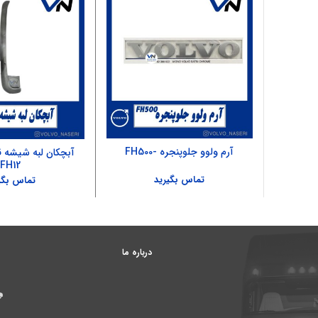
آرم ولوو جلوپنجره -FH500
آبچکان لبه شیشه 
FH12
تماس بگیرید
تماس بگی
درباره ما