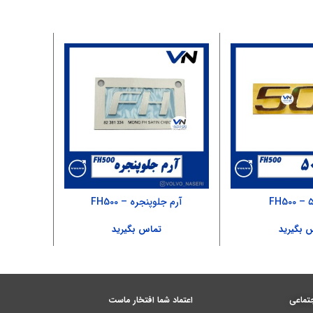
آرم جلوپنجره – FH500
آبچکان ل
 بگیرید
تماس بگیرید
تماعی
اعتماد شما افتخار ماست