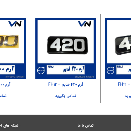
آرم ۴۲۰ قدیم – FH12
آرم ۵۰۰ – FH500
رید
تماس بگیرید
تماس
تماس با ما
شبکه های اج