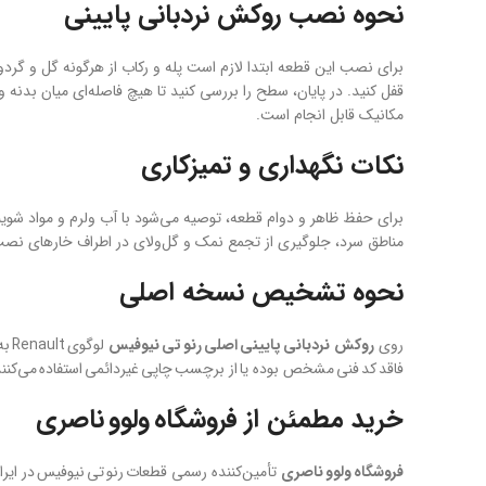
نحوه نصب روکش نردبانی پایینی
برای نصب این قطعه ابتدا لازم است پله و رکاب از هرگونه گل و گردو
قفل کنید. در پایان، سطح را بررسی کنید تا هیچ فاصله‌ای میان بدنه
مکانیک قابل انجام است.
نکات نگهداری و تمیزکاری
برای حفظ ظاهر و دوام قطعه، توصیه می‌شود با آب ولرم و مواد شوی
مناطق سرد، جلوگیری از تجمع نمک و گل‌ولای در اطراف خارهای نصب ا
نحوه تشخیص نسخه اصلی
روی
روکش نردبانی پایینی اصلی رنو تی نیوفیس
لوگوی Renault به‌صورت برجسته و کد فنی با چاپ لیزری درج شده است. این سریال را می‌توان در
فاقد کد فنی مشخص بوده یا از برچسب چاپی غیردائمی استفاده می‌کنن
خرید مطمئن از فروشگاه ولوو ناصری
فروشگاه ولوو ناصری
تأمین‌کننده رسمی قطعات رنو تی نیوفیس در ایرا