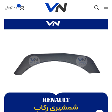
0
/
0
تومان