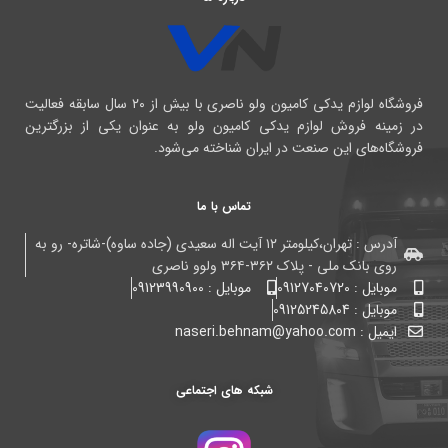
فروشگاه لوازم یدکی کامیون ولو ناصری با بیش از ۲۰ سال سابقه فعالیت
در زمینه فروش لوازم یدکی کامیون ولو به عنوان یکی از بزرگترین
فروشگاه‌های این صنعت در ایران شناخته می‌شود.
تماس با ما
آدرس : تهران،کیلومتر ۱۲ آیت اله سعیدی (جاده ساوه)-شاتره- رو به
روی بانک ملی - پلاک ۳۶۲-۳۶۴ ولوو ناصری
موبایل : 09127040720
موبایل : 09123990900
موبایل : 09125245804
ایمیل : naseri.behnam@yahoo.com
شبکه های اجتماعی