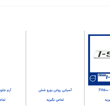
آسیابی روغن یورو شش
آرم جلوپنج
رید
تماس بگیرید
تماس