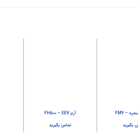
ره – FM4
آرم FH500 – EEV
آینه پ
 بگیرید
تماس بگیرید