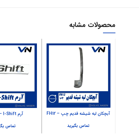
محصولات مشابه
آبچکان لبه شیشه قدیم چپ – FH12
آرم FH500 – I-Shift
تماس بگیرید
تماس بگی