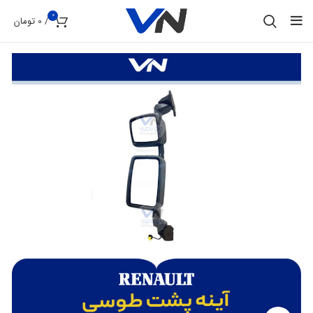
0
/
0
تومان