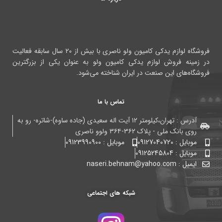
فروشگاه لوازم یدکی کامیون ولو ناصری با بیش از ۲۰ سال سابقه فعالیت
در زمینه فروش لوازم یدکی کامیون ولو به عنوان یکی از بزرگترین
فروشگاه‌های این صنعت در ایران شناخته می‌شود.
تماس با ما
آدرس : تهران،کیلومتر ۱۲ آیت اله سعیدی (جاده ساوه)-شاتره- رو به
روی بانک ملی - پلاک ۳۶۲-۳۶۴ ولوو ناصری
موبایل : 09127040720
موبایل : 09123990900
موبایل : 09125245804
ایمیل : naseri.behnam@yahoo.com
شبکه های اجتماعی