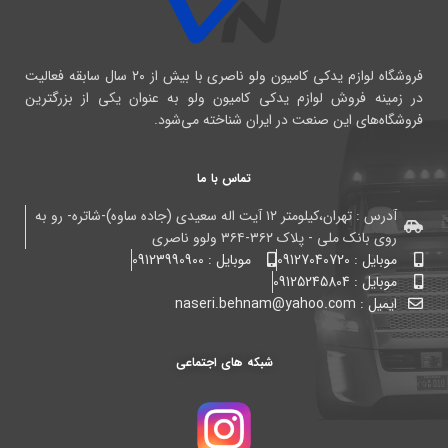
فروشگاه لوازم یدکی کامیون ولو ناصری با بیش از ۲۰ سال سابقه فعالیت
در زمینه فروش لوازم یدکی کامیون ولو به عنوان یکی از بزرگترین
فروشگاه‌های این صنعت در ایران شناخته می‌شود.
تماس با ما
آدرس : تهران،کیلومتر ۱۲ آیت اله سعیدی (جاده ساوه)-شاتره- رو به
روی بانک ملی - پلاک ۳۶۲-۳۶۴ ولوو ناصری
موبایل : 09127040720
موبایل : 09123990900
موبایل : 09125245804
ایمیل : naseri.behnam@yahoo.com
شبکه های اجتماعی