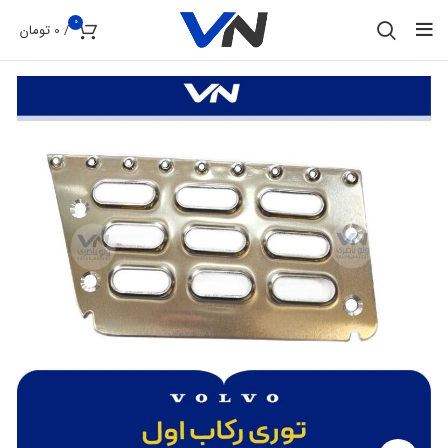
0
/
0
تومان