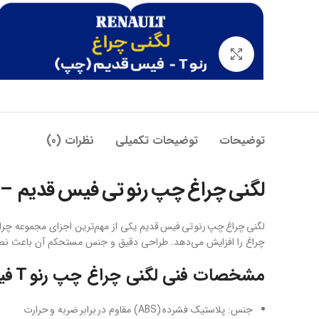
بزرگنمایی تصویر
توضیحات
توضیحات تکمیلی
نظرات (0)
لگنی چراغ چپ رنو تی فیس قدیم – 
چراغ را افزایش می‌دهد. طراحی دقیق و جنس مستحکم آن باعث نصب بی‌نقص و هم
مشخصات فنی لگنی چراغ چپ رنو T فیس قدیم
جنس: پلاستیک فشرده (ABS) مقاوم در برابر ضربه و حرارت