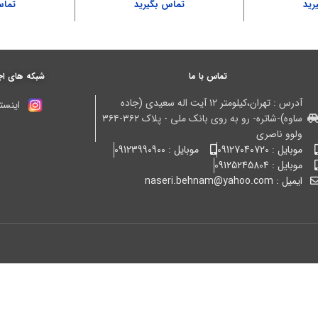
رید
تماس بگیرید
تماس
تماس با ما
شبکه های اج
آدرس : تهران،کیلومتر ۱۲ آیت اله سعیدی (جاده
اینستا
ساوه)-شاتره- رو به روی بانک ملی - پلاک ۳۶۲-۳۶۴
ولوو ناصری
موبایل : 09127040720
موبایل : 09123990900
موبایل : 09125245804
ایمیل : naseri.behnam@yahoo.com