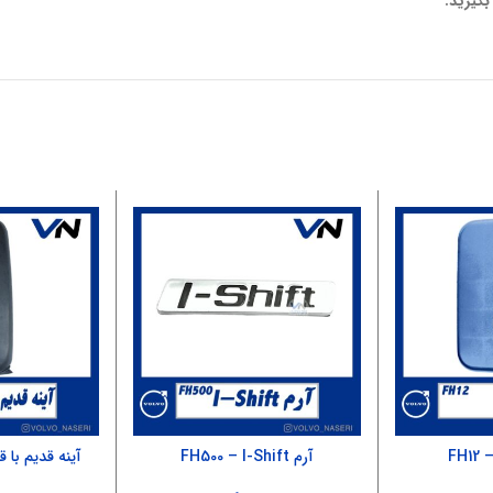
بگیرید.
آرم FH500 – I-Shift
آینه قدیم با ق