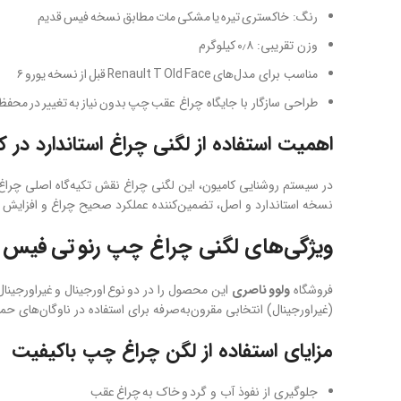
رنگ: خاکستری تیره یا مشکی مات مطابق نسخه فیس قدیم
وزن تقریبی: ۰٫۸ کیلوگرم
مناسب برای مدل‌های Renault T Old Face قبل از نسخه یورو ۶
طراحی سازگار با جایگاه چراغ عقب چپ بدون نیاز به تغییر در محفظ
اهمیت استفاده از لگنی چراغ استاندارد در کا
در سیستم روشنایی کامیون، این لگنی چراغ نقش تکیه‌گاه اصلی چراغ ع
نسخه استاندارد و اصل، تضمین‌کننده عملکرد صحیح چراغ و افزایش 
ویژگی‌های لگنی چراغ چپ رنو تی فیس ق
فروشگاه
ولوو ناصری
این محصول را در دو نوع اورجینال و غیراورجینا
(غیراورجینال) انتخابی مقرون‌به‌صرفه برای استفاده در ناوگان‌های
مزایای استفاده از لگن چراغ چپ باکیفیت
جلوگیری از نفوذ آب و گرد و خاک به چراغ عقب