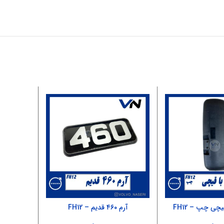
یچی چپ – FH12
آرم ۴۶۰ قدیم – FH12
آلومنیوم 