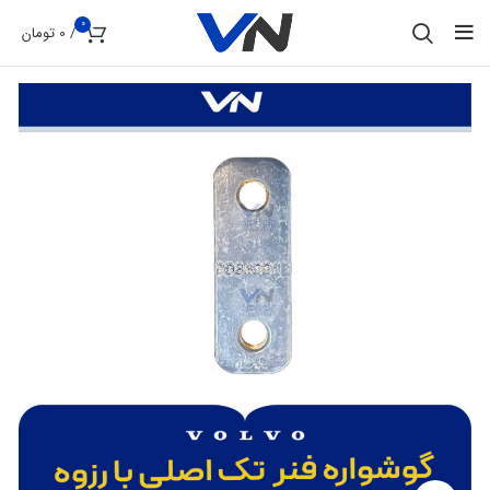
0
/
0
تومان