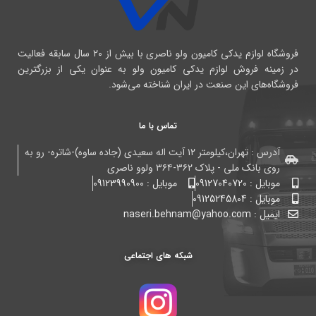
فروشگاه لوازم یدکی کامیون ولو ناصری با بیش از ۲۰ سال سابقه فعالیت
در زمینه فروش لوازم یدکی کامیون ولو به عنوان یکی از بزرگترین
فروشگاه‌های این صنعت در ایران شناخته می‌شود.
تماس با ما
آدرس : تهران،کیلومتر ۱۲ آیت اله سعیدی (جاده ساوه)-شاتره- رو به
روی بانک ملی - پلاک ۳۶۲-۳۶۴ ولوو ناصری
موبایل : 09127040720
موبایل : 09123990900
موبایل : 09125245804
ایمیل : naseri.behnam@yahoo.com
شبکه های اجتماعی