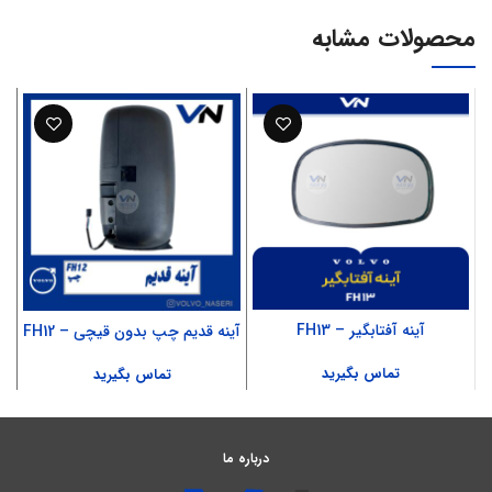
محصولات مشابه
آینه آفتابگیر – FH13
آینه قدیم چپ بدون قیچی – FH12
تماس بگیرید
تماس بگیرید
درباره ما