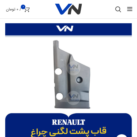
0
/
0
تومان