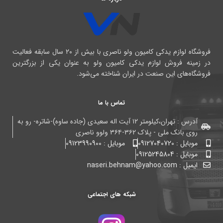
فروشگاه لوازم یدکی کامیون ولو ناصری با بیش از ۲۰ سال سابقه فعالیت
در زمینه فروش لوازم یدکی کامیون ولو به عنوان یکی از بزرگترین
فروشگاه‌های این صنعت در ایران شناخته می‌شود.
تماس با ما
آدرس : تهران،کیلومتر ۱۲ آیت اله سعیدی (جاده ساوه)-شاتره- رو به
روی بانک ملی - پلاک ۳۶۲-۳۶۴ ولوو ناصری
موبایل : 09127040720
موبایل : 09123990900
موبایل : 09125245804
ایمیل : naseri.behnam@yahoo.com
شبکه های اجتماعی