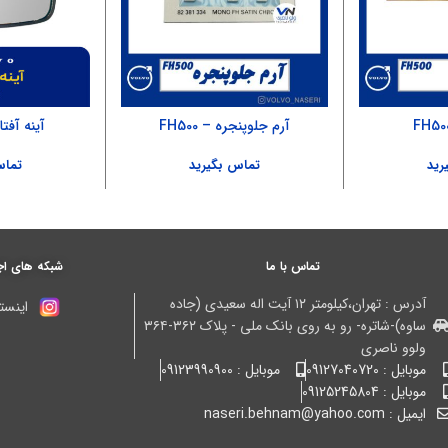
آرم جلوپنجره – FH500
آینه آفتابگ
رید
تماس بگیرید
تماس
تماس با ما
شبکه های اج
آدرس : تهران،کیلومتر ۱۲ آیت اله سعیدی (جاده
اینستا
ساوه)-شاتره- رو به روی بانک ملی - پلاک ۳۶۲-۳۶۴
ولوو ناصری
موبایل : 09127040720
موبایل : 09123990900
موبایل : 09125245804
ایمیل : naseri.behnam@yahoo.com