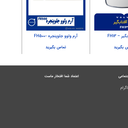
یر – FH13
آرم ولوو جلوپنجره -FH500
آینه قدیم
 بگیرید
تماس بگیرید
تماعی
اعتماد شما افتخار ماست
گرام