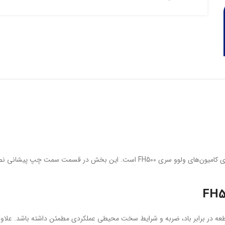
یکی از قطعات مهم در طراحی جلوی کامیون‌های ولوو سری FH500 است. این 
ه در برابر باد، ضربه و شرایط سخت محیطی عملکردی مطمئن داشته باشد. علاوه