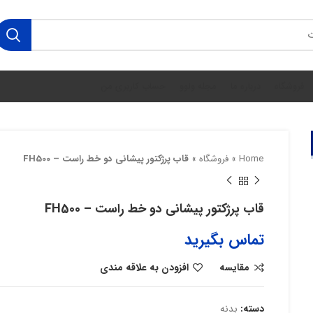
فروشگاه
درباره ما
مجله ولوو
حساب کاربری من
Home
»
فروشگاه
»
قاب پرژکتور پیشانی دو خط راست – FH500
قاب پرژکتور پیشانی دو خط راست – FH500
تماس بگیرید
مقایسه
افزودن به علاقه مندی
دسته:
بدنه