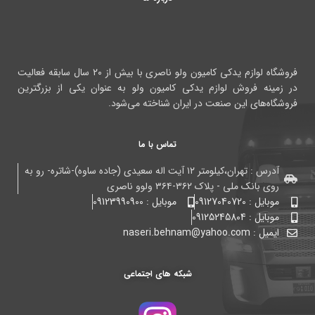
فروشگاه لوازم یدکی کامیون ولو ناصری با بیش از ۲۰ سال سابقه فعالیت
در زمینه فروش لوازم یدکی کامیون ولو به عنوان یکی از بزرگترین
فروشگاه‌های این صنعت در ایران شناخته می‌شود.
تماس با ما
آدرس : تهران،کیلومتر ۱۲ آیت اله سعیدی (جاده ساوه)-شاتره- رو به
روی بانک ملی - پلاک ۳۶۲-۳۶۴ ولوو ناصری
موبایل : 09127040720
موبایل : 09123990900
موبایل : 09125245804
ایمیل : naseri.behnam@yahoo.com
شبکه های اجتماعی