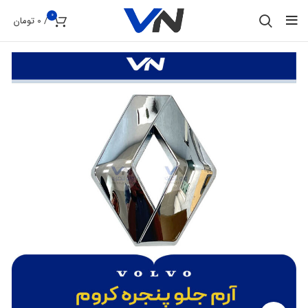
0
/
0
تومان