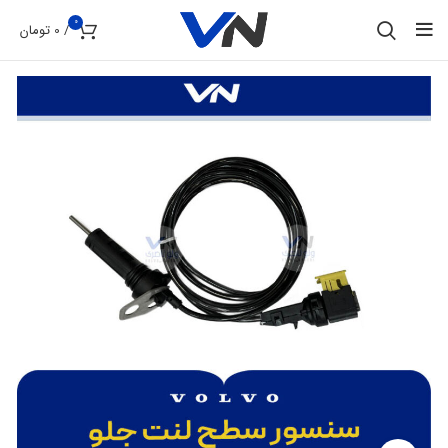
0
/
0
تومان