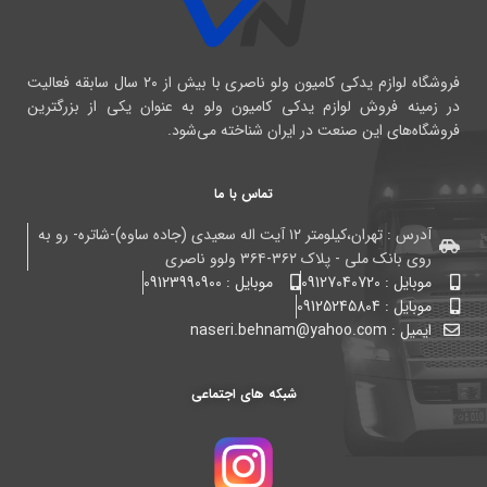
فروشگاه لوازم یدکی کامیون ولو ناصری با بیش از ۲۰ سال سابقه فعالیت
در زمینه فروش لوازم یدکی کامیون ولو به عنوان یکی از بزرگترین
فروشگاه‌های این صنعت در ایران شناخته می‌شود.
تماس با ما
آدرس : تهران،کیلومتر ۱۲ آیت اله سعیدی (جاده ساوه)-شاتره- رو به
روی بانک ملی - پلاک ۳۶۲-۳۶۴ ولوو ناصری
موبایل : 09127040720
موبایل : 09123990900
موبایل : 09125245804
ایمیل : naseri.behnam@yahoo.com
شبکه های اجتماعی