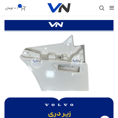
0
/
0
تومان