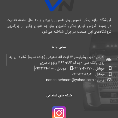
فروشگاه لوازم یدکی کامیون ولو ناصری با بیش از ۲۰ سال سابقه فعالیت
در زمینه فروش لوازم یدکی کامیون ولو به عنوان یکی از بزرگترین
فروشگاه‌های این صنعت در ایران شناخته می‌شود.
تماس با ما
آدرس : تهران،کیلومتر ۱۲ آیت اله سعیدی (جاده ساوه)-شاتره- رو به
روی بانک ملی - پلاک ۳۶۲-۳۶۴ ولوو ناصری
موبایل : 09127040720
موبایل : 09123990900
موبایل : 09125245804
ایمیل : naseri.behnam@yahoo.com
شبکه های اجتماعی