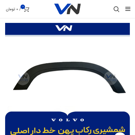
0
/
0
تومان