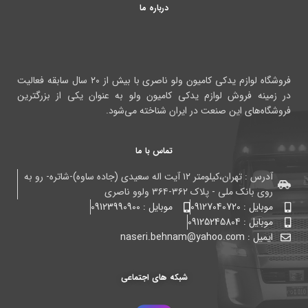
درباره ما
فروشگاه لوازم یدکی کامیون ولو ناصری با بیش از ۲۰ سال سابقه فعالیت
در زمینه فروش لوازم یدکی کامیون ولو به عنوان یکی از بزرگترین
فروشگاه‌های این صنعت در ایران شناخته می‌شود.
تماس با ما
آدرس : تهران،کیلومتر ۱۲ آیت اله سعیدی (جاده ساوه)-شاتره- رو به
روی بانک ملی - پلاک ۳۶۲-۳۶۴ ولوو ناصری
موبایل : 09127040720
موبایل : 09123990900
موبایل : 09125245804
ایمیل : naseri.behnam@yahoo.com
شبکه های اجتماعی