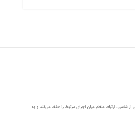
همیت ویژه‌ای می‌دهند. کمک شاسی FH12 FH13 با قرار گرفتن در نقطه مشخصی از شاسی، ارتباط منظم میان اجزای مرتبط را حفظ می‌کند و به