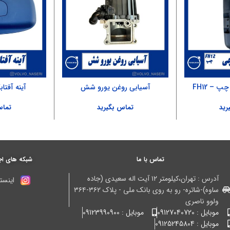
پ – FH12
آسیابی روغن یورو شش
آینه آفتابگیر ۱۲ 
رید
تماس بگیرید
تماس
تماس با ما
شبکه های اج
آدرس : تهران،کیلومتر ۱۲ آیت اله سعیدی (جاده
اینستا
ساوه)-شاتره- رو به روی بانک ملی - پلاک ۳۶۲-۳۶۴
ولوو ناصری
موبایل : 09127040720
موبایل : 09123990900
موبایل : 09125245804