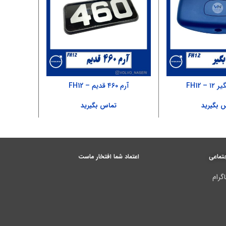
– FH12
آرم ۴۶۰ قدیم – FH12
آلومنیوم 
 بگیرید
تماس بگیرید
تماعی
اعتماد شما افتخار ماست
گرام