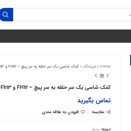
فروشگاه
درباره ما
مجله ولوو
حساب کاربری من
Home
»
فروشگاه
»
کمک شاسی یک سر حلقه یه سر پیچ – FH12 و Fh13
کمک شاسی یک سر حلقه یه سر پیچ – FH12 و Fh13
تماس بگیرید
مقایسه
افزودن به علاقه مندی
دسته:
بدنه