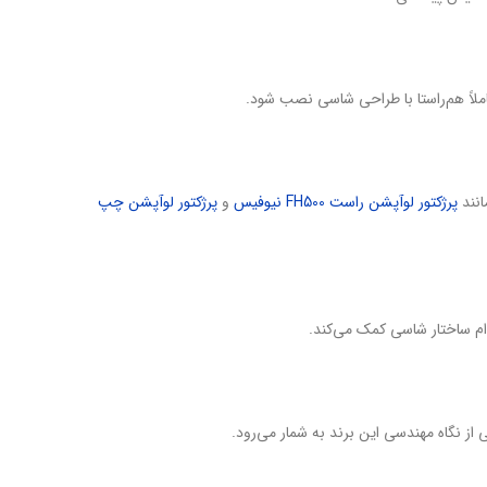
انند
پرژکتور لوآپشن راست FH500 نیوفیس
و
پرژکتور لوآپشن چپ