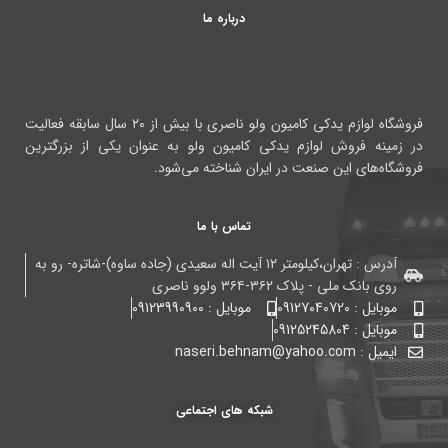
درباره ما
فروشگاه لوازم یدکی کامیون ولو ناصری با بیش از ۲۰ سال سابقه فعالیت
در زمینه فروش لوازم یدکی کامیون ولو به عنوان یکی از بزرگترین
فروشگاه‌های این صنعت در ایران شناخته می‌شود.
تماس با ما
آدرس : تهران،کیلومتر ۱۲ آیت اله سعیدی (جاده ساوه)-شاتره- رو به
روی بانک ملی - پلاک ۳۶۲-۳۶۴ ولوو ناصری
موبایل : 09127040720
موبایل : 09123990900
موبایل : 09125245804
ایمیل : naseri.behnam@yahoo.com
شبکه های اجتماعی