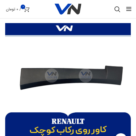
0
/
0
تومان