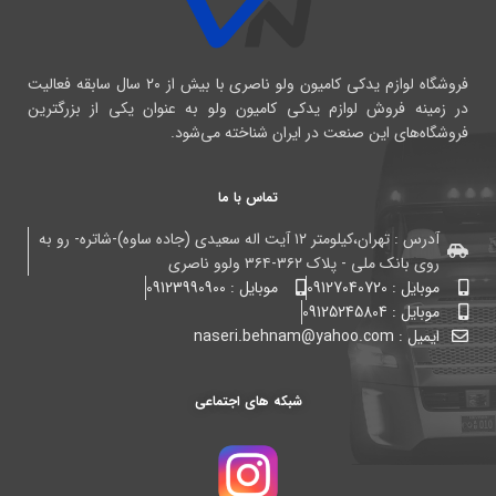
فروشگاه لوازم یدکی کامیون ولو ناصری با بیش از ۲۰ سال سابقه فعالیت
در زمینه فروش لوازم یدکی کامیون ولو به عنوان یکی از بزرگترین
فروشگاه‌های این صنعت در ایران شناخته می‌شود.
تماس با ما
آدرس : تهران،کیلومتر ۱۲ آیت اله سعیدی (جاده ساوه)-شاتره- رو به
روی بانک ملی - پلاک ۳۶۲-۳۶۴ ولوو ناصری
موبایل : 09127040720
موبایل : 09123990900
موبایل : 09125245804
ایمیل : naseri.behnam@yahoo.com
شبکه های اجتماعی