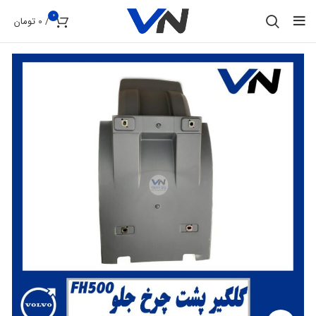
0
/
0
تومان