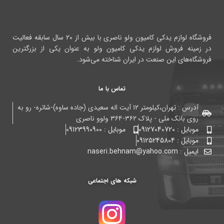
فروشگاه لوازم یدکی کامیون ولو ناصری با بیش از ۲۰ سال سابقه فعالیت
در زمینه فروش لوازم یدکی کامیون ولو به عنوان یکی از بزرگترین
فروشگاه‌های این صنعت در ایران شناخته می‌شود.
تماس با ما
آدرس : تهران،کیلومتر ۱۲ آیت اله سعیدی (جاده ساوه)-شاتره- رو به
روی بانک ملی - پلاک ۳۶۲-۳۶۴ ولوو ناصری
موبایل : 09127040720
موبایل : 09123990900
موبایل : 09125245804
ایمیل : naseri.behnam@yahoo.com
شبکه های اجتماعی