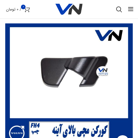
0
/
0
تومان