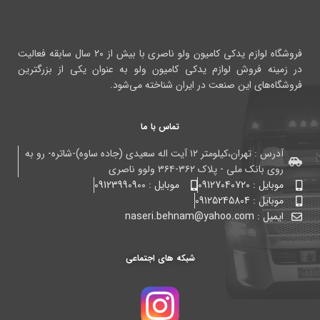
فروشگاه لوازم یدکی کامیون ولو ناصری با بیش از ۲۰ سال سابقه فعالیت
در زمینه فروش لوازم یدکی کامیون ولو به عنوان یکی از بزرگترین
فروشگاه‌های این صنعت در ایران شناخته می‌شود.
تماس با ما
آدرس : تهران،کیلومتر ۱۲ آیت اله سعیدی (جاده ساوه)-شاتره- رو به
روی بانک ملی - پلاک ۳۶۲-۳۶۴ ولوو ناصری
موبایل : 09127040720
موبایل : 09123990900
موبایل : 09125245804
ایمیل : naseri.behnam@yahoo.com
شبکه های اجتماعی