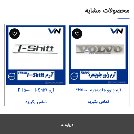
محصولات مشابه
آرم ولوو جلوپنجره -FH500
آرم FH500 – I-Shift
تماس بگیرید
تماس بگیرید
درباره ما