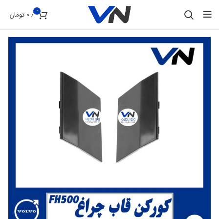
0
/
0
تومان