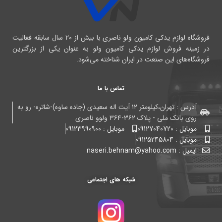
فروشگاه لوازم یدکی کامیون ولو ناصری با بیش از ۲۰ سال سابقه فعالیت
در زمینه فروش لوازم یدکی کامیون ولو به عنوان یکی از بزرگترین
فروشگاه‌های این صنعت در ایران شناخته می‌شود.
تماس با ما
آدرس : تهران،کیلومتر ۱۲ آیت اله سعیدی (جاده ساوه)-شاتره- رو به
روی بانک ملی - پلاک ۳۶۲-۳۶۴ ولوو ناصری
موبایل : 09127040720
موبایل : 09123990900
موبایل : 09125245804
ایمیل : naseri.behnam@yahoo.com
شبکه های اجتماعی