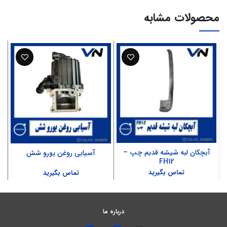
محصولات مشابه
آبچکان لبه شیشه قدیم چپ –
آسیابی روغن یورو شش
FH12
تماس بگیرید
تماس بگیرید
درباره ما