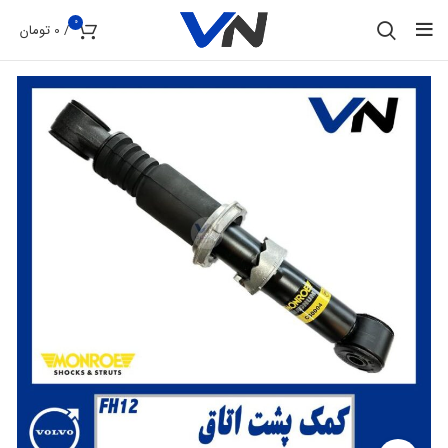
0
/
0
تومان