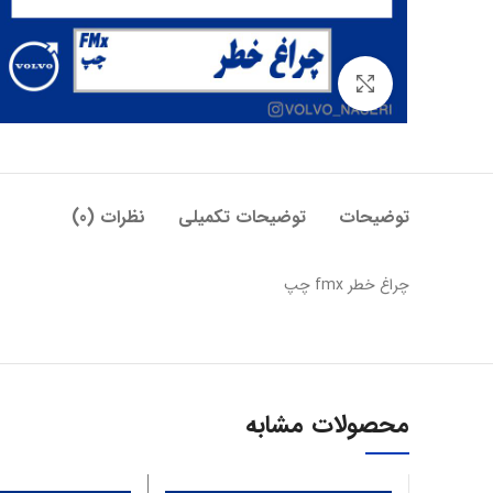
بزرگنمایی تصویر
توضیحات
توضیحات تکمیلی
نظرات (0)
چراغ خطر fmx چپ
محصولات مشابه