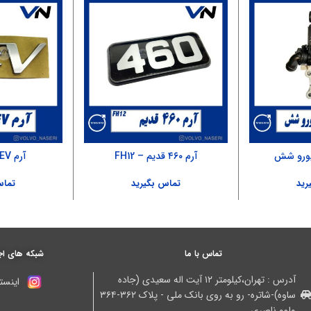
یورو شش
آرم ۴۶۰ قدیم – FH12
آرم FH500 – EEV
رید
تماس بگیرید
تماس
تماس با ما
شبکه های اج
آدرس : تهران،کیلومتر ۱۲ آیت اله سعیدی (جاده
اینستا
ساوه)-شاتره- رو به روی بانک ملی - پلاک ۳۶۲-۳۶۴
ولوو ناصری