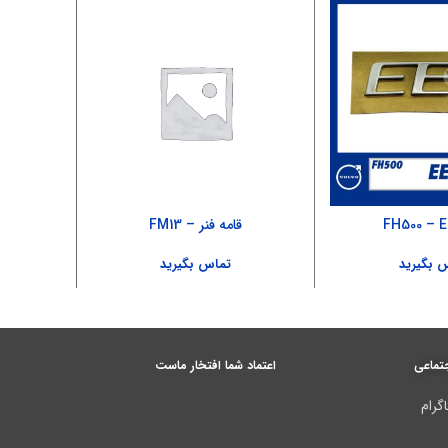
قامه فنر – FM13
آرم ۰
 بگیرید
تماس بگیرید
تماعی
اعتماد شما افتخار ماست
گرام