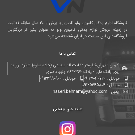
فروشگاه لوازم یدکی کامیون ولو ناصری با بیش از ۲۰ سال سابقه فعالیت
در زمینه فروش لوازم یدکی کامیون ولو به عنوان یکی از بزرگترین
فروشگاه‌های این صنعت در ایران شناخته می‌شود.
تماس با ما
آدرس : تهران،کیلومتر ۱۲ آیت اله سعیدی (جاده ساوه)-شاتره- رو به
روی بانک ملی - پلاک ۳۶۲-۳۶۴ ولوو ناصری
موبایل : 09127040720
موبایل : 09123990900
موبایل : 09125245804
ایمیل : naseri.behnam@yahoo.com
شبکه های اجتماعی