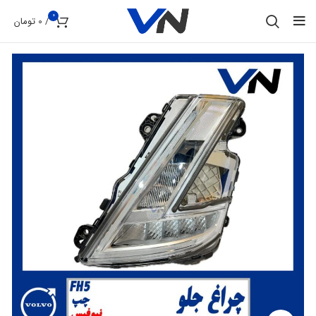
0
/
0
تومان