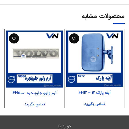
محصولات مشابه
آینه پارک ۱۲ – FH12
آرم ولوو جلوپنجره -FH500
تماس بگیرید
تماس بگیرید
درباره ما