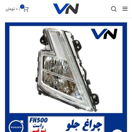
0
/
0
تومان