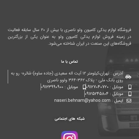
فروشگاه لوازم یدکی کامیون ولو ناصری با بیش از ۲۰ سال سابقه فعالیت
در زمینه فروش لوازم یدکی کامیون ولو به عنوان یکی از بزرگترین
فروشگاه‌های این صنعت در ایران شناخته می‌شود.
تماس با ما
آدرس : تهران،کیلومتر ۱۲ آیت اله سعیدی (جاده ساوه)-شاتره- رو به
روی بانک ملی - پلاک ۳۶۲-۳۶۴ ولوو ناصری
موبایل : 09127040720
موبایل : 09123990900
موبایل : 09125245804
ایمیل : naseri.behnam@yahoo.com
شبکه های اجتماعی