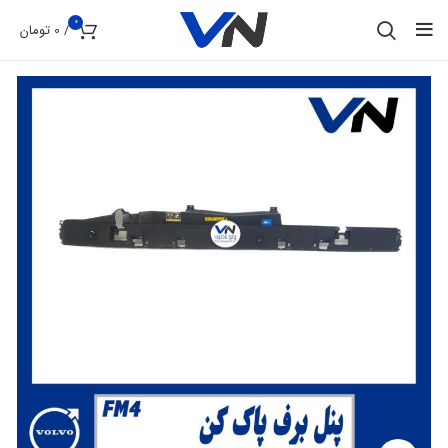
0
/
0
تومان