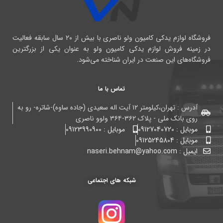
فروشگاه لوازم یدکی کامیون ولو ناصری با بیش از ۲۰ سال سابقه فعالیت
در زمینه فروش لوازم یدکی کامیون ولو به عنوان یکی از بزرگترین
فروشگاه‌های این صنعت در ایران شناخته می‌شود.
تماس با ما
آدرس : تهران،کیلومتر ۱۲ آیت اله سعیدی (جاده ساوه)-شاتره- رو به
روی بانک ملی - پلاک ۳۶۲-۳۶۴ ولوو ناصری
موبایل : 09127040720
موبایل : 09123990900
موبایل : 09125245804
ایمیل : naseri.behnam@yahoo.com
شبکه های اجتماعی