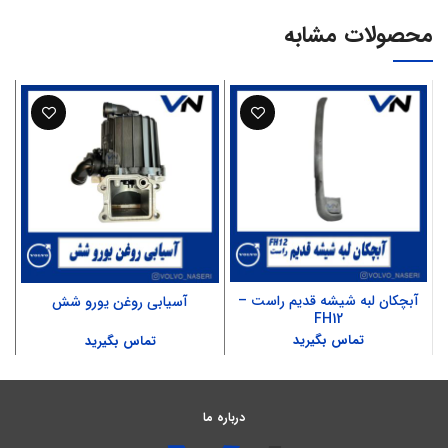
محصولات مشابه
آبچکان لبه شیشه قدیم راست –
آسیابی روغن یورو شش
FH12
تماس بگیرید
تماس بگیرید
درباره ما