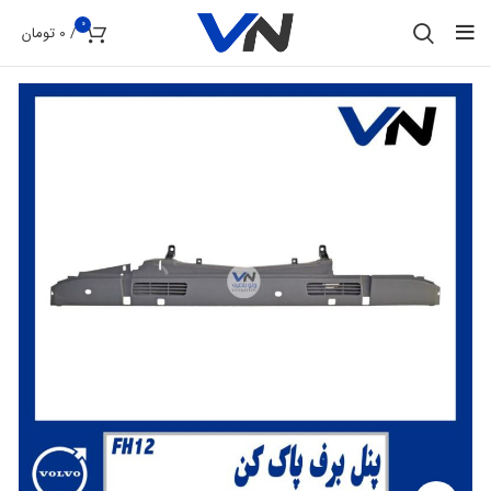
0
/
0
تومان