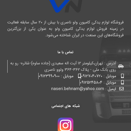
فروشگاه لوازم یدکی کامیون ولو ناصری با بیش از ۲۰ سال سابقه فعالیت
در زمینه فروش لوازم یدکی کامیون ولو به عنوان یکی از بزرگترین
فروشگاه‌های این صنعت در ایران شناخته می‌شود.
تماس با ما
آدرس : تهران،کیلومتر ۱۲ آیت اله سعیدی (جاده ساوه)-شاتره- رو به
روی بانک ملی - پلاک ۳۶۲-۳۶۴ ولوو ناصری
موبایل : 09127040720
موبایل : 09123990900
موبایل : 09125245804
ایمیل : naseri.behnam@yahoo.com
شبکه های اجتماعی