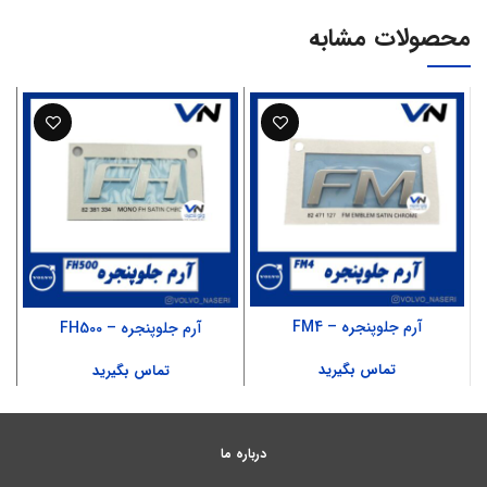
محصولات مشابه
آرم جلوپنجره – FM4
آرم جلوپنجره – FH500
تماس بگیرید
تماس بگیرید
درباره ما