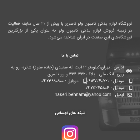
فروشگاه لوازم یدکی کامیون ولو ناصری با بیش از ۲۰ سال سابقه فعالیت
در زمینه فروش لوازم یدکی کامیون ولو به عنوان یکی از بزرگترین
فروشگاه‌های این صنعت در ایران شناخته می‌شود.
تماس با ما
آدرس : تهران،کیلومتر ۱۲ آیت اله سعیدی (جاده ساوه)-شاتره- رو به
روی بانک ملی - پلاک ۳۶۲-۳۶۴ ولوو ناصری
موبایل : 09127040720
موبایل : 09123990900
موبایل : 09125245804
ایمیل : naseri.behnam@yahoo.com
شبکه های اجتماعی