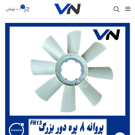
0
/
0
تومان